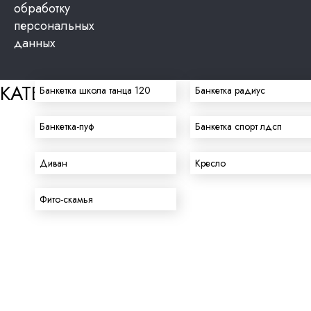
обработку
персональных
данных
КАТЕГОРИИ
Банкетка школа танца 120
Банкетка радиус
Столы и консоли
Тележки и тумбы
С
Банкетка-пуф
Банкетка спорт лдсп
Диван
Кресло
Фито-скамья