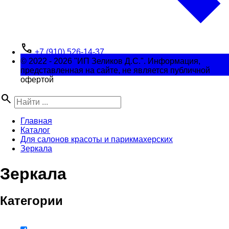
phone
+7 (910) 526-14-37
© 2022 - 2026 "ИП Зеликов Д.С.". Информация,
представленная на сайте, не является публичной
офертой
search
Главная
Каталог
Для салонов красоты и парикмахерских
Зеркала
Зеркала
Категории