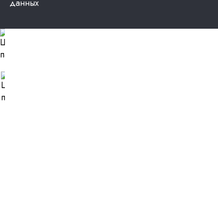
данных
Цвет
металла:
RAL
1036
(Золото)
Цвет
дерева:
Дуб
Вотан
Выберите
размер:
ВxДxШ
1200х500х760