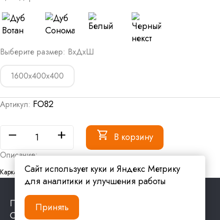
Выберите размер: ВxДxШ
1600х400х400
FO82
Артикул:
remove
add
shopping_cart
В корзину
Описание:
Сайт использует куки и Яндекс Метрику
Каркас - тр 15х15, металлическая ниша
для аналитики и улучшения работы
Политика обработки персональных данных
Принять
Согласие на обработку персональных данных