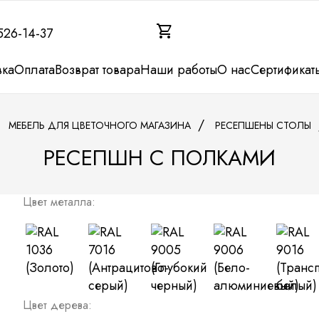
shopping_cart
526-14-37
вка
Оплата
Возврат товара
Наши работы
О нас
Сертификат
МЕБЕЛЬ ДЛЯ ЦВЕТОЧНОГО МАГАЗИНА
РЕСЕПШЕНЫ СТОЛЫ
РЕСЕПШН С ПОЛКАМИ
Цвет металла:
Цвет дерева: