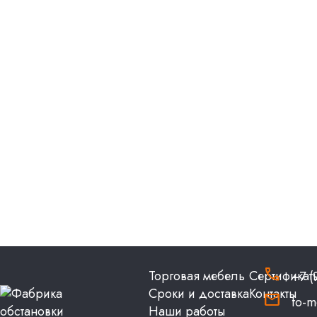
phone
Торговая мебель
Сертификат
+7 (
Сроки и доставка
Контакты
email
fo-m
Наши работы