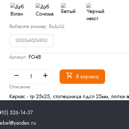
Выберите размер: ВxДxШ
2000х600х900
FO48
Артикул:
remove
add
shopping_cart
В корзину
Описание:
Каркас - тр 25х25, столешница лдсп 25мм, полки-
ы
910) 526-14-37
ebel@yandex.ru